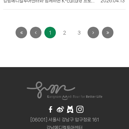
강남메디컬투어센터와 함께하는 K-culture 프로그램 (5월)
2026.04.13
1
2
3
첫
이전
다음
마지막
페이지로
페이지로
페이지로
페이지로
이동
이동
이동
이동
[06001] 서울시 강남구 압구정로 161
강남메디컬투어센터