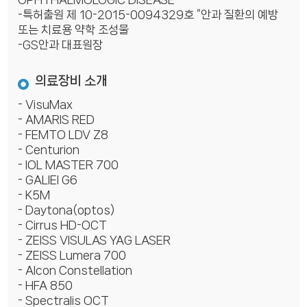
-특허출원 제 10-2015-0094329호 “안과 질환의 예방
또는 치료용 약학 조성물
-GS안과 대표원장
의료장비 소개
- VisuMax
- AMARIS RED
- FEMTO LDV Z8
- Centurion
- IOL MASTER 700
- GALIEI G6
- K5M
- Daytona(optos)
- Cirrus HD-OCT
- ZEISS VISULAS YAG LASER
- ZEISS Lumera 700
- Alcon Constellation
- HFA 850
- Spectralis OCT