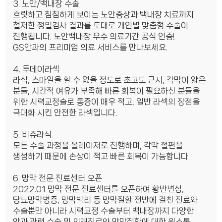
3. 노안/백내장 수술
흐릿하고 침침하게 보이는 노안증상과 백내장 치료까지
철저한 정밀검사 결과를 토대로 개인별 맞춤형 수술이
진행됩니다. 노안백내장 우수 의료기간 공식 인증!
GS안과의 프리미엄 의료 서비스를 만나보세요.
4. 투데이라섹
라식, 스마일을 할 수 없을 정도로 초고도 근시, 각막이 얇은
분들, 시간적 여유가 부족해 빠른 회복이 필요하신 분들을
위한 시력교정술로 통증이 매우 적고, 일반 라섹의 장점을
극대화 시킨 안전한 라섹입니다.
5. 비쥬라식
모든 수술 과정을 올레이저로 진행하며, 각막 절편을
생성하기 때문에 손상이 적고 빠른 회복이 가능합니다.
6. 망막 전문 진료센터 오픈
2022.01 망막 전문 진료센터를 오픈하여 황반변성,
당뇨망막병증, 망막박리 등 망막질환 전반에 걸친 진료와
수술뿐만 아니라 시력교정 수술부터 백내장까지 다양한
안과 관련 수술 및 외래진료와 망막질환에 대한 원스톱