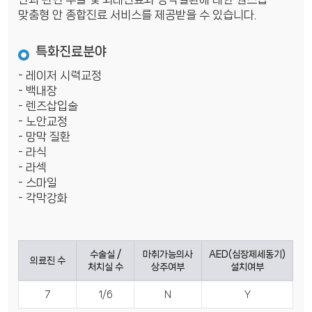
맞춤형 안 종합진료 서비스를 제공받을 수 있습니다.
특화진료분야
- 레이저 시력교정
- 백내장
- 렌즈삽입술
- 노안교정
- 망막 질환
- 라식
- 라섹
- 스마일
- 각막강화
수술실 /
마취가능의사
AED(심장제세동기)
의료진 수
처치실 수
상주여부
설치여부
7
1/6
N
Y